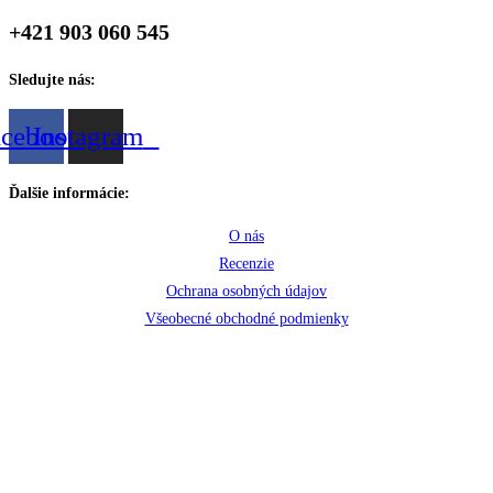
+421 903 060 545
Sledujte nás:
acebook
Instagram
Ďalšie informácie:
O nás
Recenzie
Ochrana osobných údajov
Všeobecné obchodné podmienky