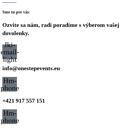
Sme tu pre vás:
Ozvite sa nám, radi poradíme s výberom vašej
dovolenky.
Jki-
email-
light
info@onestepevents.eu
Hm-
phone
+421 917 557 151
Hm-
phone