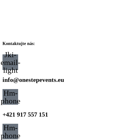
Kontaktujte nás:
Jki-
email-
light
info@onestepevents.eu
Hm-
phone
+421 917 557 151
Hm-
phone