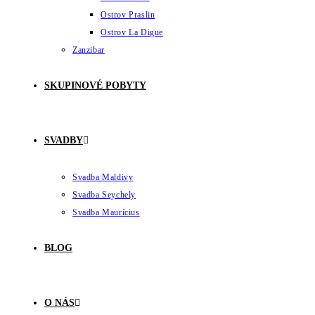
Ostrov Praslin
Ostrov La Digue
Zanzibar
SKUPINOVÉ POBYTY
SVADBY
Svadba Maldivy
Svadba Seychely
Svadba Maurícius
BLOG
O NÁS