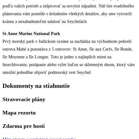
podľa vašich potrieb a inšpirovať sa novými nápadmi. Náš tím svadobného
plánovania vám pomôže s doladením všetkých detailov, aby sme vytvorili
krásnu a nezabudnuteľnú udalosť na Seychelách.
St Anne Marine National Park
Prvý morský park v Indickom oceáne sa nachádza na východnom pobreží
ostrova Mahé a pozostáva z 5 ostrovov: St Anne, Ile aux Cerfs, Ile Ronde,
Ile Moyenne a Ile Longue. Toto je jedno z najlepších miest na
šnorchlovanie, potápanie alebo výlet loďou so skleneným dnom, ktorý vám
umožní pohodlne objaviť podmorský svet Seychel.
Dokumenty na stiahnutie
Stravovacie plány
Mapa rezortu
Zdarma pre hostí