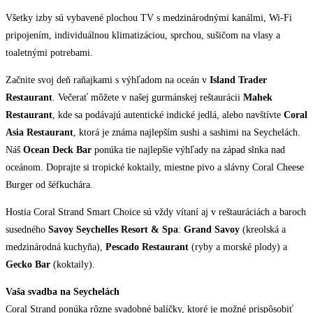
Všetky izby sú vybavené plochou TV s medzinárodnými kanálmi, Wi-Fi
pripojením, individuálnou klimatizáciou, sprchou, sušičom na vlasy a
toaletnými potrebami.
Začnite svoj deň raňajkami s výhľadom na oceán v
Island Trader
Restaurant
. Večerať môžete v našej gurmánskej reštaurácii
Mahek
Restaurant
, kde sa podávajú autentické indické jedlá, alebo navštívte
Coral
Asia Restaurant
, ktorá je známa najlepším sushi a sashimi na Seychelách.
Náš
Ocean Deck Bar
ponúka tie najlepšie výhľady na západ slnka nad
oceánom. Doprajte si tropické koktaily, miestne pivo a slávny Coral Cheese
Burger od šéfkuchára.
Hostia Coral Strand Smart Choice sú vždy vítaní aj v reštauráciách a baroch
susedného
Savoy Seychelles Resort & Spa
:
Grand Savoy
(kreolská a
medzinárodná kuchyňa),
Pescado Restaurant
(ryby a morské plody) a
Gecko Bar
(koktaily).
Vaša svadba na Seychelách
Coral Strand ponúka rôzne svadobné balíčky, ktoré je možné prispôsobiť