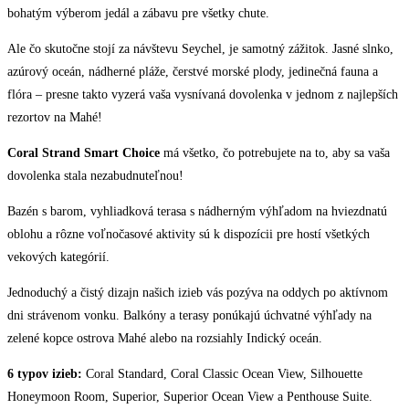
bohatým výberom jedál a zábavu pre všetky chute.
Ale čo skutočne stojí za návštevu Seychel, je samotný zážitok. Jasné slnko,
azúrový oceán, nádherné pláže, čerstvé morské plody, jedinečná fauna a
flóra – presne takto vyzerá vaša vysnívaná dovolenka v jednom z najlepších
rezortov na Mahé!
Coral Strand Smart Choice
má všetko, čo potrebujete na to, aby sa vaša
dovolenka stala nezabudnuteľnou!
Bazén s barom, vyhliadková terasa s nádherným výhľadom na hviezdnatú
oblohu a rôzne voľnočasové aktivity sú k dispozícii pre hostí všetkých
vekových kategórií.
Jednoduchý a čistý dizajn našich izieb vás pozýva na oddych po aktívnom
dni strávenom vonku. Balkóny a terasy ponúkajú úchvatné výhľady na
zelené kopce ostrova Mahé alebo na rozsiahly Indický oceán.
6 typov izieb:
Coral Standard, Coral Classic Ocean View, Silhouette
Honeymoon Room, Superior, Superior Ocean View a Penthouse Suite.