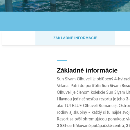
RESORT & SPA · MALDIVY
Sun Siyam Olhuvel
ZÁKLADNÉ INFORMÁCIE
📍 Južný atol Malé · 3 ostrovy · Maldivy
★★★★
Základné informácie
Sun Siyam Olhuveli je obľúbený
4-hviezd
Velana. Patrí do portfólia
Sun Siyam Reso
Olhuveli je členom kolekcie Sun Siyam Lif
Hlavnou jedinečnosťou rezortu je jeho
3-
ako TUI BLUE Olhuveli Romance). Ostrov
rodiny aj skupiny – každý si tu nájde svoj
Rezort sa pýši ohromujúcou ponukou:
vi
3 SSI-certifikované potápačské centrá
,
3 