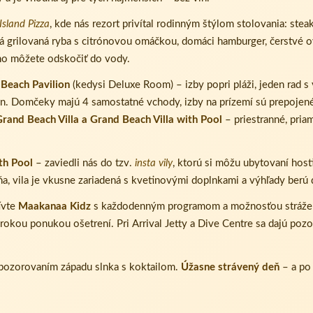
Island Pizza
, kde nás rezort privítal rodinným štýlom stolovania: stea
vá grilovaná ryba s citrónovou omáčkou, domáci hamburger, čerstvé ov
vno môžete odskočiť do vody.
 Beach Pavilion
(kedysi Deluxe Room) – izby popri pláži, jeden rad s
n. Domčeky majú 4 samostatné vchody, izby na prízemí sú prepojené
rand Beach Villa a Grand Beach Villa with Pool
– priestranné, priam
th Pool
– zaviedli nás do tzv.
insta vily
, ktorú si môžu ubytovaní hosti
a, vila je vkusne zariadená s kvetinovými doplnkami a výhľady berú 
tívte
Maakanaa Kidz
s každodenným programom a možnosťou strážen
rokou ponukou ošetrení. Pri Arrival Jetty a Dive Centre sa dajú poz
pozorovaním západu slnka s koktailom.
Úžasne strávený deň
– a po 