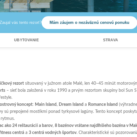
Zaujal vás tento rezort?
Mám záujem o nezáväznú cenovú ponuku
i
UBYTOVANIE
STRAVA
ičkový rezort
situovaný v južnom atole Malé, len 40–45 minút motorový
rts
– sieť bola založená v roku 1990 a prvým rezortom skupiny bol Sun S
estyle.
ostrovný koncept
:
Main Island
,
Dream Island
a
Romance Island
(výhradne
y sú prepojené mostíkmi ponad tyrkysové lagúny. Tento koncept poskyt
 rytmus.
ac ako 24 reštaurácií a barov
,
8 bazénov vrátane najdlhšieho bazéna v Ma
fitness centrá
a
3 centrá vodných športov
. Charakteristické sú pozorovani