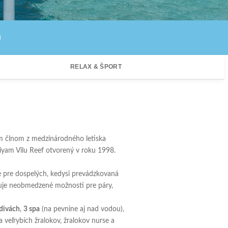
RELAX & ŠPORT
m člnom z medzinárodného letiska
iyam Vilu Reef otvorený v roku 1998.
 pre dospelých, kedysi prevádzkovaná
uje neobmedzené možnosti pre páry,
ldivách
,
3 spa
(na pevnine aj nad vodou),
a veľrybích žralokov, žralokov nurse a