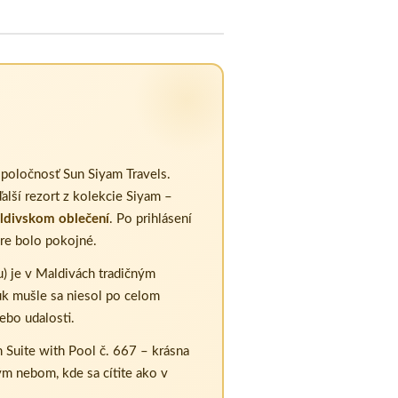
spoločnosť Sun Siyam Travels.
alší rezort z kolekcie Siyam –
ldivskom oblečení
. Po prihlásení
ore bolo pokojné.
u) je v Maldivách tradičným
uk mušle sa niesol po celom
ebo udalosti.
Suite with Pool č. 667 – krásna
lým nebom, kde sa cítite ako v