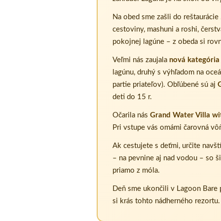
Na obed sme zašli do reštaurácie
cestoviny, mashuni a roshi, čerst
pokojnej lagúne – z obeda si ro
Veľmi nás zaujala
nová kategória
lagúnu, druhý s výhľadom na oceá
partie priateľov). Obľúbené sú aj
G
deti do 15 r.
Očarila nás
Grand Water Villa wi
Pri vstupe vás omámi čarovná vôň
Ak cestujete s deťmi, určite navš
– na pevnine aj nad vodou – so ši
priamo z móla.
Deň sme ukončili v Lagoon Bare 
si krás tohto nádherného rezortu.