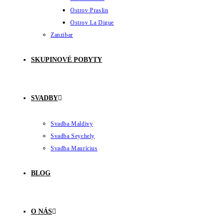
Ostrov Praslin
Ostrov La Digue
Zanzibar
SKUPINOVÉ POBYTY
SVADBY
Svadba Maldivy
Svadba Seychely
Svadba Maurícius
BLOG
O NÁS