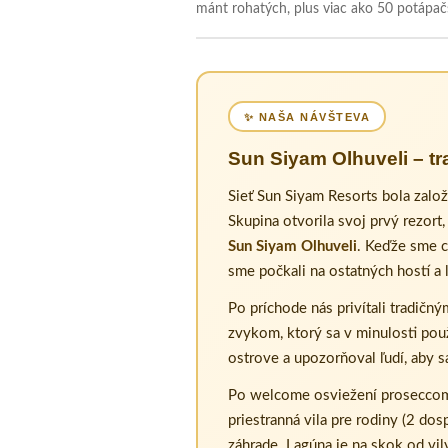
mánt rohatých, plus viac ako 50 potápačsk
✨ NAŠA NÁVŠTEVA
Sun Siyam Olhuveli – tra
Sieť Sun Siyam Resorts bola zalo
Skupina otvorila svoj prvý rezort
Sun Siyam Olhuveli
. Keďže sme c
sme počkali na ostatných hostí a 
Po príchode nás privítali tradič
zvykom, ktorý sa v minulosti po
ostrove a upozorňoval ľudí, aby s
Po welcome osviežení prosecco
priestranná vila pre rodiny (2 do
záhrade. Lagúna je na skok od vil