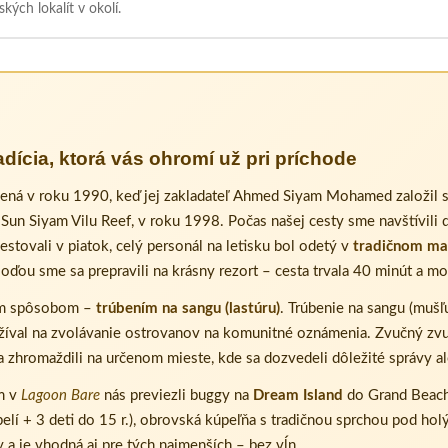
ých lokalít v okolí.
dícia, ktorá vás ohromí už pri príchode
žená v roku 1990, keď jej zakladateľ Ahmed Siyam Mohamed založil 
, Sun Siyam Vilu Reef, v roku 1998. Počas našej cesty sme navštívili ď
estovali v piatok, celý personál na letisku bol odetý v
tradičnom ma
loďou sme sa prepravili na krásny rezort – cesta trvala 40 minút a m
ným spôsobom –
trúbením na sangu (lastúru)
. Trúbenie na sangu (mušľ
užíval na zvolávanie ostrovanov na komunitné oznámenia. Zvučný zv
a zhromaždili na určenom mieste, kde sa dozvedeli dôležité správy al
m v
Lagoon Bare
nás previezli buggy na
Dream Island
do Grand Beach 
spelí + 3 deti do 15 r.), obrovská kúpeľňa s tradičnou sprchou pod ho
y a je vhodná aj pre tých najmenších – bez vĺn.