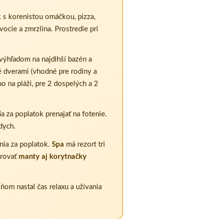
k s korenistou omáčkou, pizza,
ocie a zmrzlina. Prostredie pri
 výhľadom na najdlhší bazén a
 dverami (vhodné pre rodiny a
o na pláži, pre 2 dospelých a 2
a za poplatok prenajať na fotenie.
dych.
ia za poplatok.
Spa
má rezort tri
orovať
manty aj korytnačky
ňom nastal čas relaxu a užívania