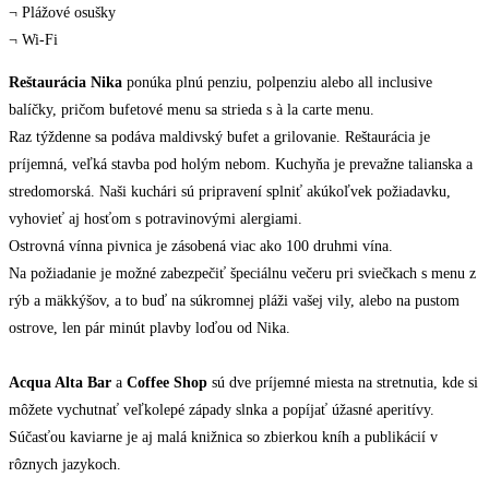
¬ Plážové osušky
¬ Wi-Fi
Reštaurácia Nika
ponúka plnú penziu, polpenziu alebo all inclusive
balíčky, pričom bufetové menu sa strieda s à la carte menu.
Raz týždenne sa podáva maldivský bufet a grilovanie. Reštaurácia je
príjemná, veľká stavba pod holým nebom. Kuchyňa je prevažne talianska a
stredomorská. Naši kuchári sú pripravení splniť akúkoľvek požiadavku,
vyhovieť aj hosťom s potravinovými alergiami.
Ostrovná vínna pivnica je zásobená viac ako 100 druhmi vína.
Na požiadanie je možné zabezpečiť špeciálnu večeru pri sviečkach s menu z
rýb a mäkkýšov, a to buď na súkromnej pláži vašej vily, alebo na pustom
ostrove, len pár minút plavby loďou od Nika.
Acqua Alta Bar
a
Coffee Shop
sú dve príjemné miesta na stretnutia, kde si
môžete vychutnať veľkolepé západy slnka a popíjať úžasné aperitívy.
Súčasťou kaviarne je aj malá knižnica so zbierkou kníh a publikácií v
rôznych jazykoch.