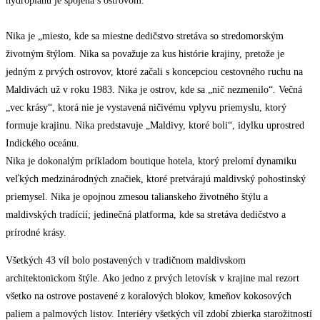
hydroplánu je spojená s ostrovom.
Nika je „miesto, kde sa miestne dedičstvo stretáva so stredomorským
životným štýlom. Nika sa považuje za kus histórie krajiny, pretože je
jedným z prvých ostrovov, ktoré začali s koncepciou cestovného ruchu na
Maldivách už v roku 1983. Nika je ostrov, kde sa „nič nezmenilo“. Večná
„vec krásy“, ktorá nie je vystavená ničivému vplyvu priemyslu, ktorý
formuje krajinu. Nika predstavuje „Maldivy, ktoré boli“, idylku uprostred
Indického oceánu.
Nika je dokonalým príkladom boutique hotela, ktorý prelomí dynamiku
veľkých medzinárodných značiek, ktoré pretvárajú maldivský pohostinský
priemysel. Nika je opojnou zmesou talianskeho životného štýlu a
maldivských tradícií; jedinečná platforma, kde sa stretáva dedičstvo a
prírodné krásy.
Všetkých 43 víl bolo postavených v tradičnom maldivskom
architektonickom štýle. Ako jedno z prvých letovísk v krajine mal rezort
všetko na ostrove postavené z koralových blokov, kmeňov kokosových
paliem a palmových listov. Interiéry všetkých víl zdobí zbierka starožitností