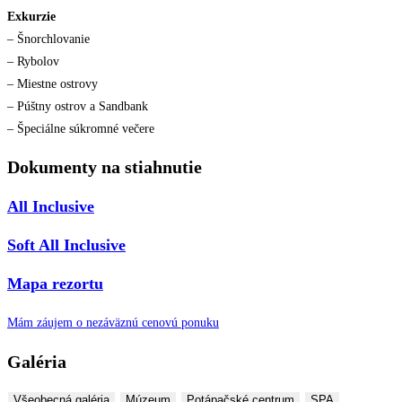
Exkurzie
– Šnorchlovanie
– Rybolov
– Miestne ostrovy
– Púštny ostrov a Sandbank
– Špeciálne súkromné ​​večere
Dokumenty na stiahnutie
All Inclusive
Soft All Inclusive
Mapa rezortu
Mám záujem o nezáväznú cenovú ponuku
Galéria
Všeobecná galéria
Múzeum
Potápačské centrum
SPA