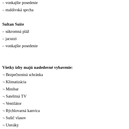
– vonkajšie posedenie
– maldivská sprcha
Sultan Suite
– súkromná pláž
– jacuzzi
– vonkajšie posedenie
Všetky izby majú nasledovné vybavenie:
¬ Bezpečnostná schránka
¬ Klimatizácia
¬ Minibar
¬ Satelitná TV
¬ Ventilátor
¬ Rýchlovarná kanvica
¬ Sušič vlasov
¬ Uteráky