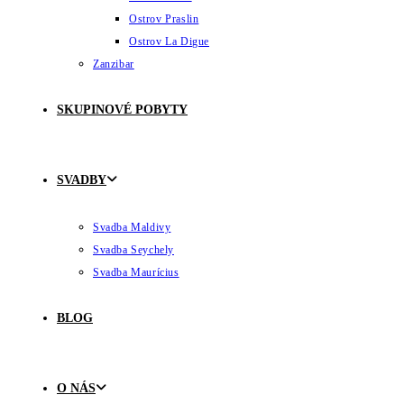
Ostrov Praslin
Ostrov La Digue
Zanzibar
SKUPINOVÉ POBYTY
SVADBY
Svadba Maldivy
Svadba Seychely
Svadba Maurícius
BLOG
O NÁS