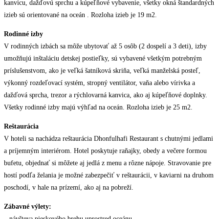
kanvicu, dažďovú sprchu a kúpeľňové vybavenie, všetky okná štandardných
izieb sú orientované na oceán . Rozloha izieb je 19 m2.
Rodinné izby
V rodinných izbách sa môže ubytovať až 5 osôb (2 dospelí a 3 deti), izby
umožňujú inštaláciu detskej postieľky, sú vybavené všetkým potrebným
príslušenstvom, ako je veľká šatníková skriňa, veľká manželská posteľ,
výkonný rozdeľovací systém, stropný ventilátor, vaňa alebo vírivka a
dažďová sprcha, trezor a rýchlovarná kanvica, ako aj kúpeľňové doplnky.
Všetky rodinné izby majú výhľad na oceán. Rozloha izieb je 25 m2.
Reštaurácia
V hoteli sa nachádza reštaurácia Dhonfulhafi Restaurant s chutnými jedlami
a príjemným interiérom. Hotel poskytuje raňajky, obedy a večere formou
bufetu, objednať si môžete aj jedlá z menu a rôzne nápoje. Stravovanie pre
hostí podľa želania je možné zabezpečiť v reštaurácii, v kaviarni na druhom
poschodí, v hale na prízemí, ako aj na pobreží.
Zábavné výlety:
– návšteva pieskového brehu uprostred oceánu