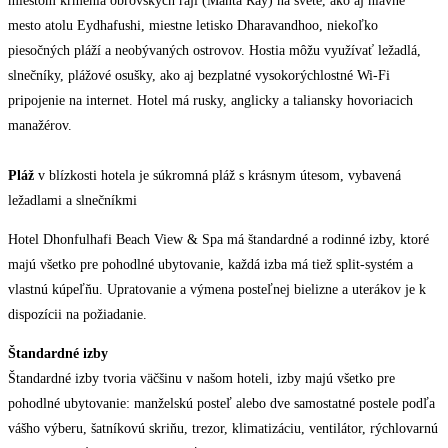
miestom kŕmenia obrovských rají (Manta Ray) na svete, ako aj hlavné
mesto atolu Eydhafushi, miestne letisko Dharavandhoo, niekoľko
piesočných pláží a neobývaných ostrovov. Hostia môžu využívať ležadlá,
slnečníky, plážové osušky, ako aj bezplatné vysokorýchlostné Wi-Fi
pripojenie na internet. Hotel má rusky, anglicky a taliansky hovoriacich
manažérov.
Pláž
v blízkosti hotela je súkromná pláž s krásnym útesom, vybavená
ležadlami a slnečníkmi
Hotel Dhonfulhafi Beach View & Spa má štandardné a rodinné izby, ktoré
majú všetko pre pohodlné ubytovanie, každá izba má tiež split-systém a
vlastnú kúpeľňu. Upratovanie a výmena posteľnej bielizne a uterákov je k
dispozícii na požiadanie.
Štandardné izby
Štandardné izby tvoria väčšinu v našom hoteli, izby majú všetko pre
pohodlné ubytovanie: manželskú posteľ alebo dve samostatné postele podľa
vášho výberu, šatníkovú skriňu, trezor, klimatizáciu, ventilátor, rýchlovarnú