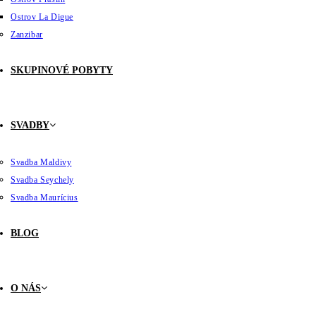
Ostrov La Digue
Zanzibar
SKUPINOVÉ POBYTY
SVADBY
Svadba Maldivy
Svadba Seychely
Svadba Maurícius
BLOG
O NÁS